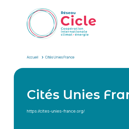
Aller au contenu principal
Accueil
Cités Unies France
Cités Unies Fra
https://cites-unies-france.org/