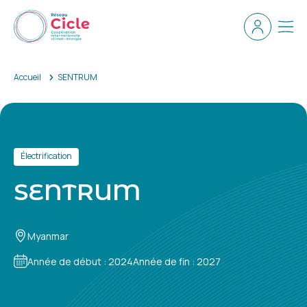
Aller au contenu principal
Espace ad
Men
Accueil
SENTRUM
Électrification
SENTRUM
Myanmar
Année de début : 2024
Année de fin : 2027