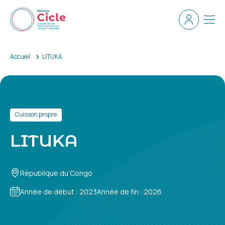
Aller au contenu principal
Espace ad
Men
Accueil
LITUKA
Cuisson propre
LITUKA
République du Congo
Année de début : 2023
Année de fin : 2026