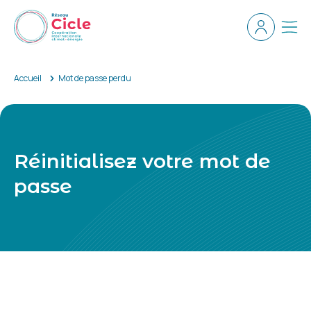
Aller au contenu principal
Espace ad
Men
Accueil
Mot de passe perdu
Réinitialisez votre mot de
passe