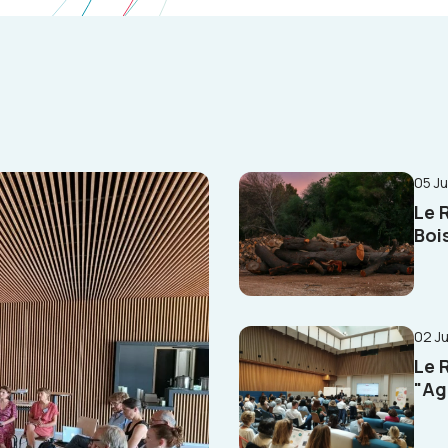
05 J
Le 
Boi
02 J
Le 
"Ag