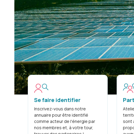
Se faire identifier
Part
Inscrivez-vous dans notre
Ateli
annuaire pour être identifié
terri
comme acteur de l'énergie par
sont 
nos membres et, à votre tour,
propo
trouver des partenaires !
auxqu