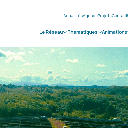
Actualités
Agenda
Projets
Contact
Le Réseau
Thématiques
Animations
er pour releve