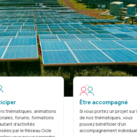
climat-énergi
Découvrir le réseau
iciper
Être accompagné
ers thématiques, animations
Si vous portez un projet sur 
toriales, forums, formations
de nos thématiques, vous
autant d'activités
pouvez bénéficier d'un
sées par le Réseau Cicle
accompagnement individual
elles vous pouvez prendre