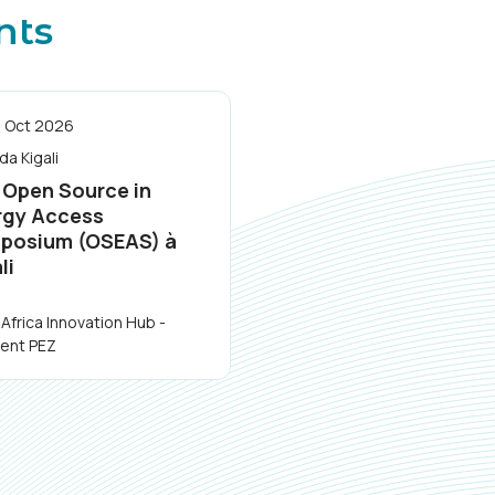
nts
 Oct 2026
a Kigali
 Open Source in
rgy Access
posium (OSEAS) à
li
frica Innovation Hub -
ent PEZ