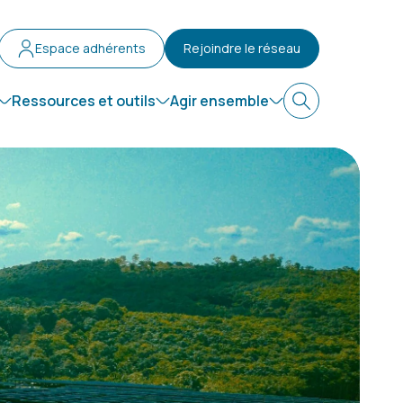
Espace adhérents
Rejoindre le réseau
Ressources et outils
Agir ensemble
Recherche
r le défi