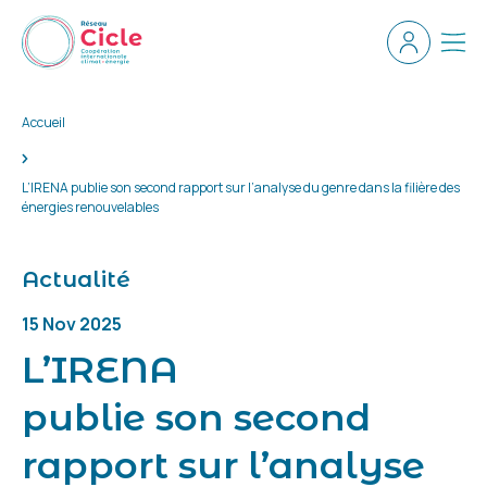
Aller au contenu principal
Espace ad
Men
Accueil
L’IRENA publie son second rapport sur l’analyse du genre dans la filière des
énergies renouvelables
Actualité
15 Nov 2025
L’IRENA
publie son second
rapport sur l’analyse